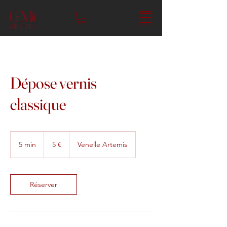
Dépose vernis
classique
5
euros
5 min
5
5 €
Venelle Artemis
m
i
n
Réserver