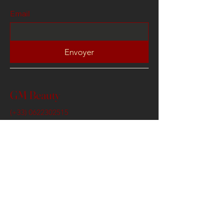
Email
Envoyer
GM Beauty
(+33)
0622302515
contact@gmbeauty.fr
3 Venelle Artemis , 78100
Saint Germain en Laye
Conditions Générales de Ventes