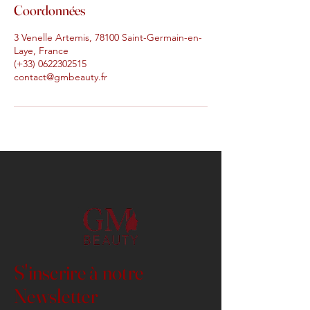
Coordonnées
3 Venelle Artemis, 78100 Saint-Germain-en-
Laye, France
(+33) 0622302515
contact@gmbeauty.fr
S'inscrire à notre
Newsletter