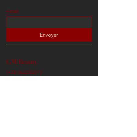
Email
Envoyer
GM Beauty
(+33)
0622302515
contact@gmbeauty.fr
3 Venelle Artemis , 78100
Saint Germain en Laye
Conditions Générales de Ventes