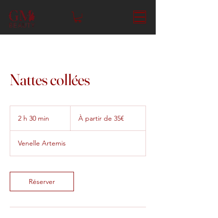
Nattes collées
À
partir
2 h 30 min
2
À partir de 35€
de
35€
h
3
Venelle Artemis
0
m
i
n
Réserver