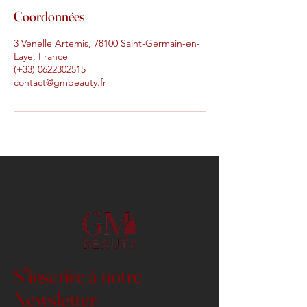
Coordonnées
3 Venelle Artemis, 78100 Saint-Germain-en-
Laye, France
(+33) 0622302515
contact@gmbeauty.fr
S'inscrire à notre
Newsletter