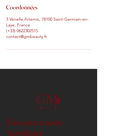
Coordonnées
3 Venelle Artemis, 78100 Saint-Germain-en-
Laye, France
(+33) 0622302515
contact@gmbeauty.fr
S'inscrire à notre
Newsletter