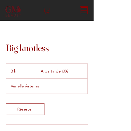
Big knotless
À
partir
3 h
3
À partir de 60€
de
60€
h
Venelle Artemis
Réserver