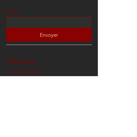
Email
Envoyer
GM Beauty
(+33)
0622302515
contact@gmbeauty.fr
3 Venelle Artemis , 78100
Saint Germain en Laye
Conditions Générales de Ventes