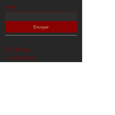
Email
Envoyer
GM Beauty
(+33)
0622302515
contact@gmbeauty.fr
3 Venelle Artemis , 78100
Saint Germain en Laye
Conditions Générales de Ventes