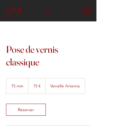
Pose de vernis
classique
15
euros
15 min
1
15 €
Venelle Artemis
5
m
i
n
Réserver