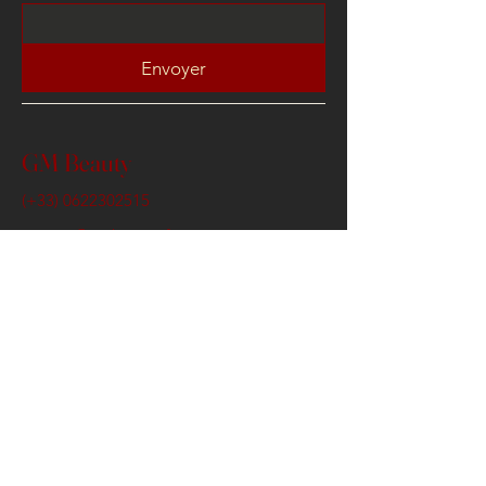
Envoyer
GM Beauty
(+33)
0622302515
contact@gmbeauty.fr
3 Venelle Artemis , 78100
Saint Germain en Laye
Conditions Générales de Ventes