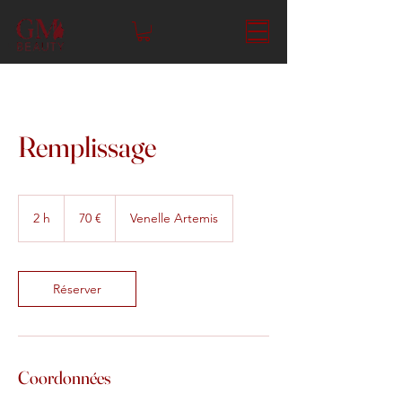
Remplissage
70
euros
2 h
2
70 €
Venelle Artemis
h
Réserver
Coordonnées