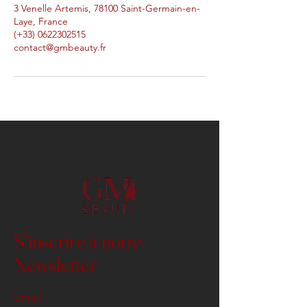
3 Venelle Artemis, 78100 Saint-Germain-en-
Laye, France
(+33) 0622302515
contact@gmbeauty.fr
S'inscrire à notre
Newsletter
Email