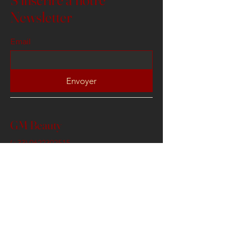
Newsletter
Email
Envoyer
GM Beauty
(+33)
0622302515
contact@gmbeauty.fr
3 Venelle Artemis , 78100
Saint Germain en Laye
Conditions Générales de Ventes