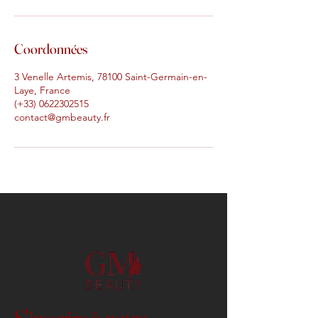
Coordonnées
3 Venelle Artemis, 78100 Saint-Germain-en-
Laye, France
(+33) 0622302515
contact@gmbeauty.fr
S'inscrire à notre