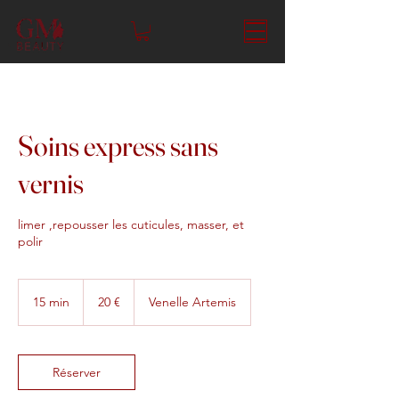
Soins express sans
vernis
limer ,repousser les cuticules, masser, et
polir
20
euros
15 min
1
20 €
Venelle Artemis
5
m
i
n
Réserver